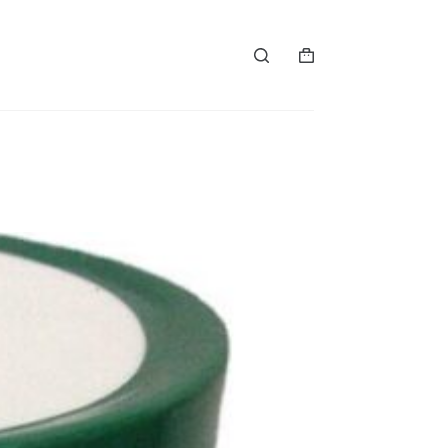
购
物
车