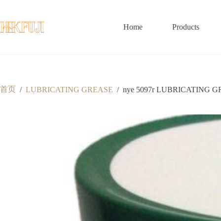
跳
至
内
Home
Products
容
首页
/
LUBRICATING GREASE
/
nye 5097r LUBRICATING 