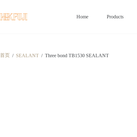
跳
至
内
Home
Products
容
首页
/
SEALANT
/
Three bond TB1530 SEALANT